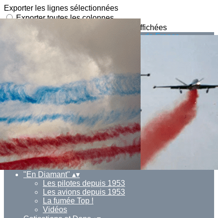
Exporter les lignes sélectionnées
Exporter toutes les colonnes
Exporter uniquement les colonnes affichées
Menu
Ajoutez un logo, un bouton, des réseaux sociaux
Cliquez pour éditer
Actualités
▴
▾
L' association
▴
▾
L' association
Le bureau
Contact
BOUTIQUE EN LIGNE
▴
▾
"En Diamant"
▴
▾
Les pilotes depuis 1953
Les avions depuis 1953
La fumée Top !
Vidéos