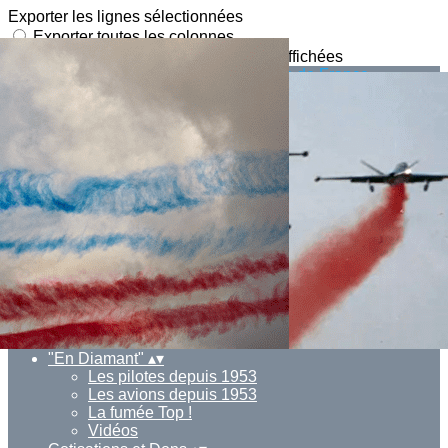
Exporter les lignes sélectionnées
Exporter toutes les colonnes
Exporter uniquement les colonnes affichées
Menu
Ajoutez un logo, un bouton, des réseaux sociaux
Cliquez pour éditer
Actualités
▴
▾
L' association
▴
▾
L' association
Le bureau
Contact
BOUTIQUE EN LIGNE
▴
▾
"En Diamant"
▴
▾
Les pilotes depuis 1953
Les avions depuis 1953
La fumée Top !
Vidéos