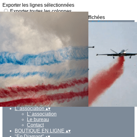
Exporter les lignes sélectionnées
Exporter toutes les colonnes
Exporter uniquement les colonnes affichées
Menu
<
>
Dons
Cotisations
Ajoutez un logo, un bouton, des réseaux sociaux
Cliquez pour éditer
Actualités
▴
▾
L' association
▴
▾
L' association
Le bureau
Contact
BOUTIQUE EN LIGNE
▴
▾
"En Diamant"
▴
▾