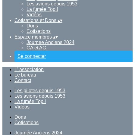
Les avions depuis 1953
La fumée Top !
Vidéos
Cotisations et Dons
▴
▾
Dons
Cotisations
Espace membres
▴
▾
Journée Anciens 2024
CA et AG
Se connecter
L' association
Le bureau
Contact
Les pilotes depuis 1953
Les avions depuis 1953
La fumée Top !
Vidéos
Dons
Cotisations
Journée Anciens 2024