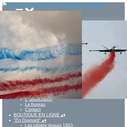
Menu
<
>
Les pilotes depuis 1953
Les avions depuis 1953
La fumée Top !
Vidéos
Ajoutez un logo, un bouton, des réseaux sociaux
Cliquez pour éditer
Actualités
▴
▾
L' association
▴
▾
L' association
Le bureau
Contact
BOUTIQUE EN LIGNE
▴
▾
"En Diamant"
▴
▾
Les pilotes depuis 1953